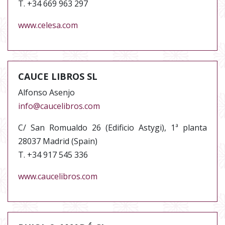
T. +34 669 963 297
www.celesa.com
CAUCE LIBROS SL
Alfonso Asenjo
info@caucelibros.com
C/ San Romualdo 26 (Edificio Astygi), 1ª planta
28037 Madrid (Spain)
T. +34 917 545 336
www.caucelibros.com