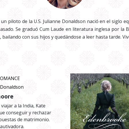
 un piloto de la U.S. Julianne Donaldson nació en el siglo eq
l pasado. Se graduó Cum Laude en literatura inglesa por l
, bailando con sus hijos y quedándose a leer hasta tarde. Vive
ROMANCE
e Donaldson
moore
 viajar a la India, Kate
ue conseguir y rechazar
puestas de matrimonio.
cautivadora.