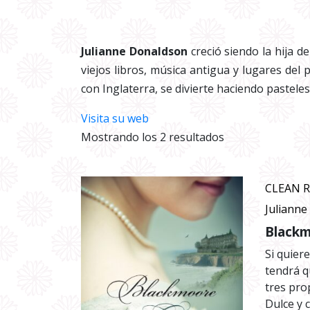
Julianne Donaldson
creció siendo la hija de
viejos libros, música antigua y lugares de
con Inglaterra, se divierte haciendo pasteles
Visita su web
Ordenado
Mostrando los 2 resultados
por
los
CLEAN 
últimos
Juliann
Black
Si quiere
tendrá q
tres pro
Dulce y 