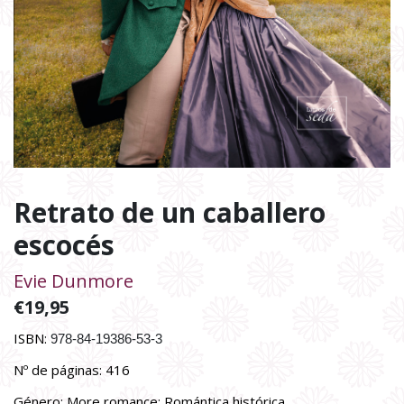
Retrato de un caballero
escocés
Evie Dunmore
€
19,95
ISBN:
978-84-19386-53-3
Nº de páginas: 416
Género:
More romance
; Romántica histórica
.