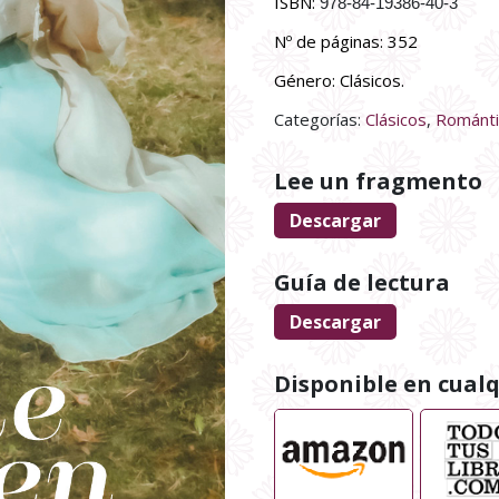
ISBN:
978-84-19386-40-3
Nº de páginas: 352
Género: Clásicos.
Categorías:
Clásicos
,
Romántic
Lee un fragmento
Descargar
Guía de lectura
Descargar
Disponible en cualqu