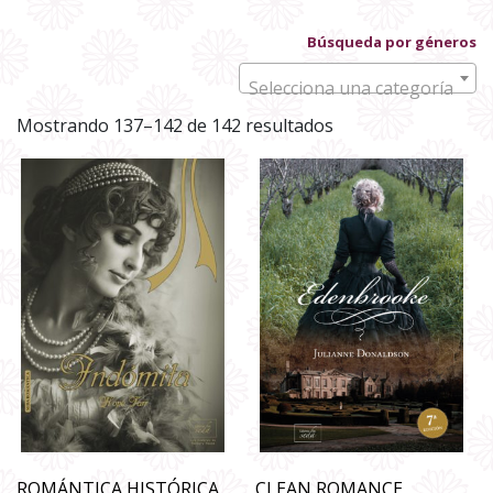
Búsqueda por géneros
Selecciona una categoría
Ordenado
Mostrando 137–142 de 142 resultados
por
los
últimos
ROMÁNTICA HISTÓRICA
CLEAN ROMANCE