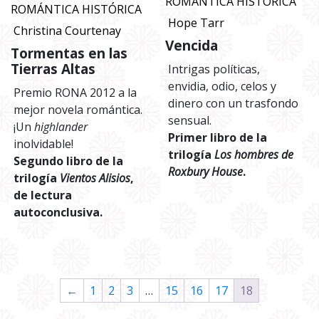
ROMÁNTICA HISTÓRICA
ROMÁNTICA HISTÓRICA
Hope Tarr
Christina Courtenay
Vencida
Tormentas en las
Tierras Altas
Intrigas políticas,
envidia, odio, celos y
Premio RONA 2012 a la
dinero con un trasfondo
mejor novela romántica.
sensual.
¡Un
highlander
Primer libro de la
inolvidable!
trilogía
Los hombres de
Segundo libro de la
Roxbury House
.
trilogía
Vientos Alisios
,
de lectura
autoconclusiva.
←
1
2
3
…
15
16
17
18