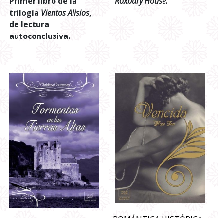
Primer libro de la
Roxbury House.
trilogía
Vientos Alisios
,
de lectura
autoconclusiva.