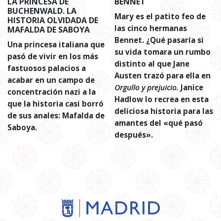
LA PRINCESA DE
BENNET
BUCHENWALD. LA
Mary es el patito feo de
HISTORIA OLVIDADA DE
las cinco hermanas
MAFALDA DE SABOYA
Bennet. ¿Qué pasaría si
Una princesa italiana que
su vida tomara un rumbo
pasó de vivir en los más
distinto al que Jane
fastuosos palacios a
Austen trazó para ella en
acabar en un campo de
Orgullo y prejuicio.
Janice
concentración nazi a la
Hadlow lo recrea en esta
que la historia casi borró
deliciosa historia para las
de sus anales: Mafalda de
amantes del «qué pasó
Saboya.
después».